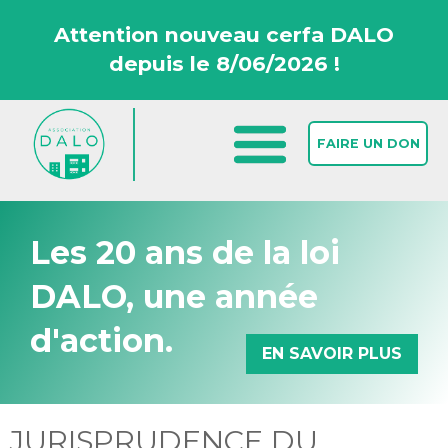
Attention nouveau cerfa DALO
depuis le 8/06/2026 !
FAIRE UN DON
Les 20 ans de la loi
DALO, une année
d'action.
EN SAVOIR PLUS
Accueil >
Nos outils >
Jurisprudence du Conseil d’Etat >
JURISPRUDENCE DU