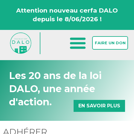
Attention nouveau cerfa DALO
depuis le 8/06/2026 !
FAIRE UN DON
Les 20 ans de la loi
DALO, une année
d'action.
EN SAVOIR PLUS
Accueil >
Qui sommes-nous ? >
Nous soutenir >
Adhérer >
ADHÉRER