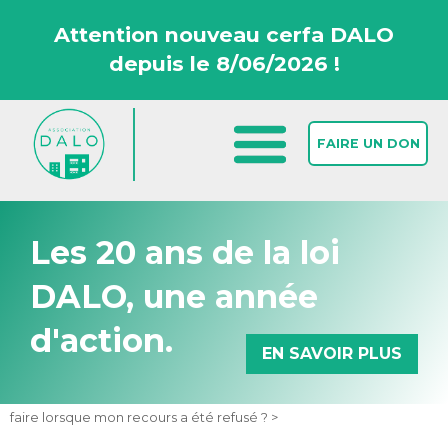
Attention nouveau cerfa DALO
depuis le 8/06/2026 !
FAIRE UN DON
Les 20 ans de la loi
DALO, une année
d'action.
EN SAVOIR PLUS
Accueil >
Comprendre le DALO >
Les suites d’un recours >
Que
faire lorsque mon recours a été refusé ? >