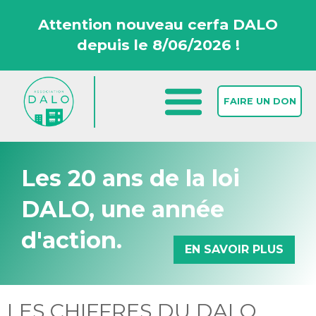
Attention nouveau cerfa DALO
depuis le 8/06/2026 !
FAIRE UN DON
Les 20 ans de la loi
DALO, une année
d'action.
EN SAVOIR PLUS
Accueil >
Comprendre le DALO >
Les chiffres du DALO 2025 >
LES CHIFFRES DU DALO