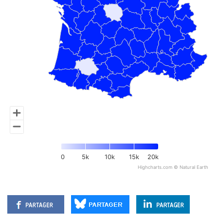
0
5k
10k
15k
20k
Highcharts.com ©
Natural Earth