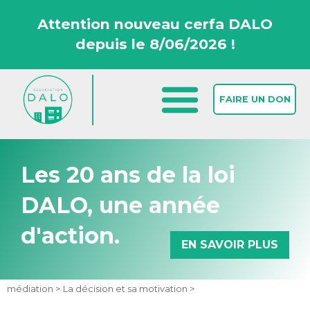
Attention nouveau cerfa DALO
depuis le 8/06/2026 !
FAIRE UN DON
Les 20 ans de la loi
DALO, une année
d'action.
EN SAVOIR PLUS
Accueil >
Nos outils >
Fonctionnement de la Commission de
médiation >
La décision et sa motivation >