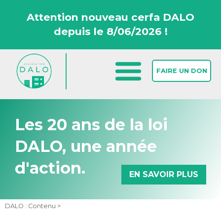
Attention nouveau cerfa DALO
depuis le 8/06/2026 !
FAIRE UN DON
Les 20 ans de la loi
DALO, une année
d'action.
EN SAVOIR PLUS
Accueil >
Comprendre le DALO >
Le DALO, c’est quoi ? >
La loi
DALO : Contenu >